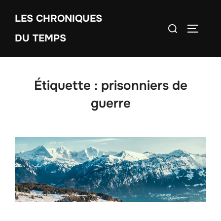
Aller
LES CHRONIQUES
au
Rechercher :
PERMUT
contenu
DU TEMPS
Étiquette :
prisonniers de
guerre